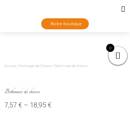
Notre boutique
0
Accueil
/
Fromage de Chèvre
/ Bethmale de chèvre
Bethmale de chèvre
7,57
€
–
18,95
€