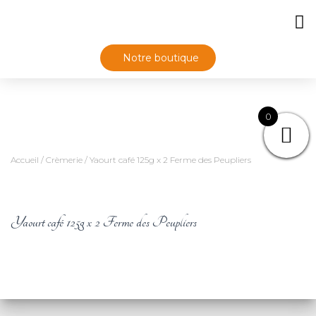
Notre boutique
0
Accueil
/
Crèmerie
/ Yaourt café 125g x 2 Ferme des Peupliers
Yaourt café 125g x 2 Ferme des Peupliers