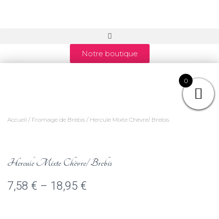
Notre boutique
0
Accueil
/
Fromage de Brebis
/ Hercule Mixte Chèvre/ Brebis
Hercule Mixte Chèvre/ Brebis
7,58
€
–
18,95
€