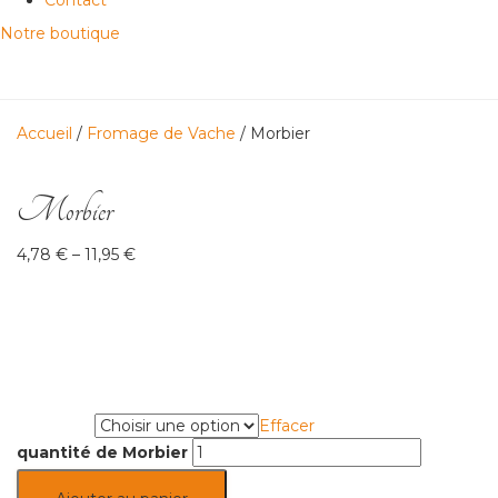
Contact
Notre boutique
Accueil
/
Fromage de Vache
/ Morbier
Morbier
4,78
€
–
11,95
€
Effacer
grammes
quantité de Morbier