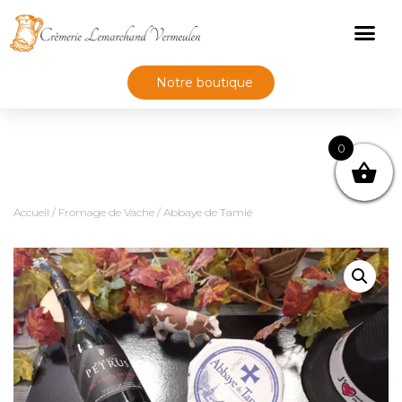
Notre boutique
0
Accueil
/
Fromage de Vache
/ Abbaye de Tamié