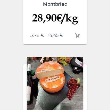
Montbriac
5,78
€
14,45
€
–